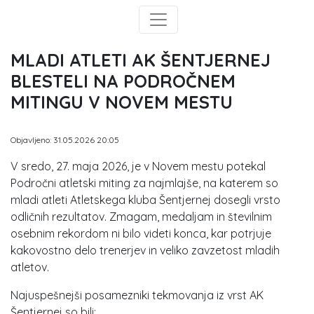
MLADI ATLETI AK ŠENTJERNEJ
BLESTELI NA PODROČNEM
MITINGU V NOVEM MESTU
Objavljeno: 31.05.2026 20:05
V sredo, 27. maja 2026, je v Novem mestu potekal
Področni atletski miting za najmlajše, na katerem so
mladi atleti Atletskega kluba Šentjernej dosegli vrsto
odličnih rezultatov. Zmagam, medaljam in številnim
osebnim rekordom ni bilo videti konca, kar potrjuje
kakovostno delo trenerjev in veliko zavzetost mladih
atletov.
Najuspešnejši posamezniki tekmovanja iz vrst AK
Šentjernej so bili: