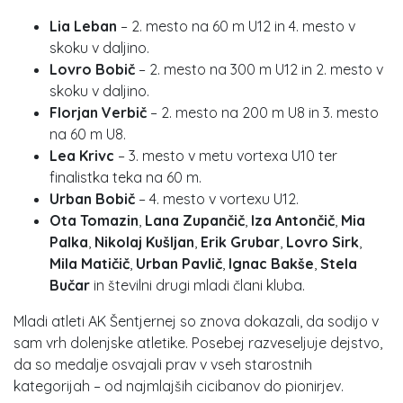
Lia Leban
– 2. mesto na 60 m U12 in 4. mesto v
skoku v daljino.
Lovro Bobič
– 2. mesto na 300 m U12 in 2. mesto v
skoku v daljino.
Florjan Verbič
– 2. mesto na 200 m U8 in 3. mesto
na 60 m U8.
Lea Krivc
– 3. mesto v metu vortexa U10 ter
finalistka teka na 60 m.
Urban Bobič
– 4. mesto v vortexu U12.
Ota Tomazin
,
Lana Zupančič
,
Iza Antončič
,
Mia
Palka
,
Nikolaj Kušljan
,
Erik Grubar
,
Lovro Sirk
,
Mila Matičič
,
Urban Pavlič
,
Ignac Bakše
,
Stela
Bučar
in številni drugi mladi člani kluba.
Mladi atleti AK Šentjernej so znova dokazali, da sodijo v
sam vrh dolenjske atletike. Posebej razveseljuje dejstvo,
da so medalje osvajali prav v vseh starostnih
kategorijah – od najmlajših cicibanov do pionirjev.