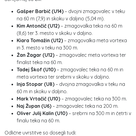
Gašper Barbič (U14)
– dvojni zmagovalec v teku
na 60 m (7,9) in skoku v daljino (5,04 m).
Kim Antončič (U12)
– zmagovalka teka na 60 m
(8,6) ter 3. mesto v skoku v daljino.
Kiara Tomažin (U12)
– zmagovalka meta vortexa
in 3. mesto v teku na 300 m.
Žan Žagar (U12)
– zmagovalec meta vortexa ter
finalist teka na 60 m.
Tadej Škof (U10)
– zmagovalec teka na 60 m in
meta vortexa ter srebrni v skoku v daljino.
Inja Stopar (U8)
– dvojna zmagovalka v teku na
60 m in skoku v daljino.
Mark Vrtačič (U10)
– zmagovalec teka na 300 m.
Naj Župan (U6)
– zmagovalec teka na 200 m.
Oliver Julij Kalin (U10)
– srebrni na 300 m in četrti v
finalu teka na 60 m.
Odlične uvrstitve so dosegli tudi: